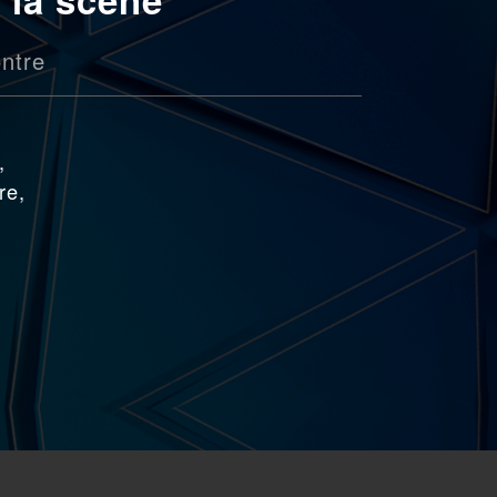
ntre
,
re,
e
P