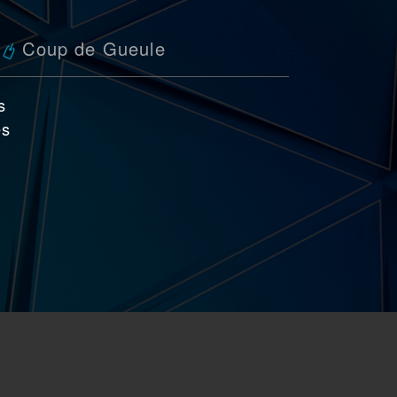
Coup de Gueule
s
es