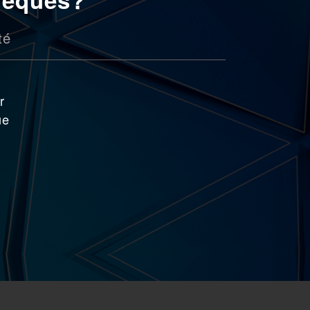
té
r
ue