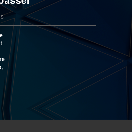
ts
de
t
re
s,