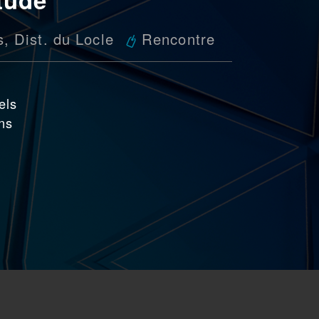
s
,
Dist. du Locle
Rencontre
els
ons