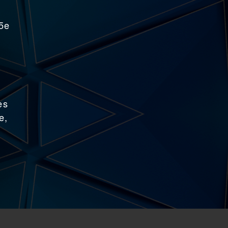
15e
es
e,