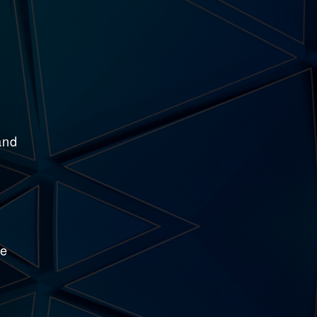
and
ne