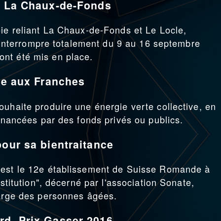
de La Chaux-de-Fonds
oie reliant La Chaux-de-Fonds et Le Locle,
 s'interrompre totalement du 9 au 16 septembre
nt été mis en place.
ale aux Franches
ouhaite produire une énergie verte collective, en
financées par des fonds privés ou publics.
pour sa bientraitance
 est le 12e établissement de Suisse Romande à
nstitution", décerné par l'association Sonate,
harge des personnes âgées.
rd, Prix Gasser 2016