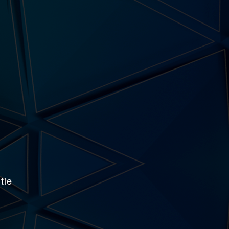
,
tie