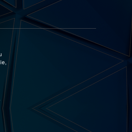
u
ie,
e
a