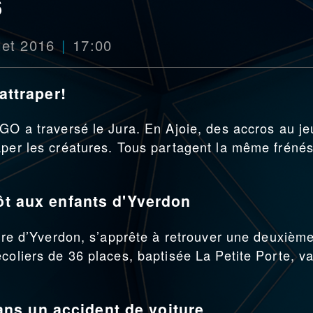
6
let 2016
17:00
 attraper!
 GO a traversé le Jura. En Ajoie, des accros au je
aper les créatures. Tous partagent la même frénés
tôt aux enfants d'Yverdon
ntre d’Yverdon, s’apprête à retrouver une deuxièm
coliers de 36 places, baptisée La Petite Porte, v
ns un accident de voiture