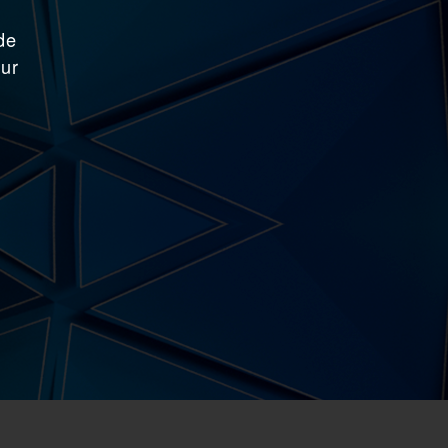
de
our