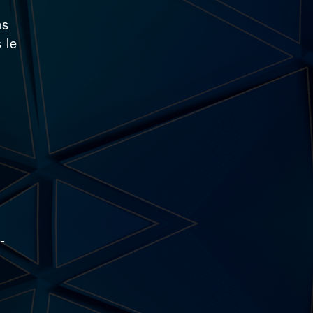
ns
 le
-