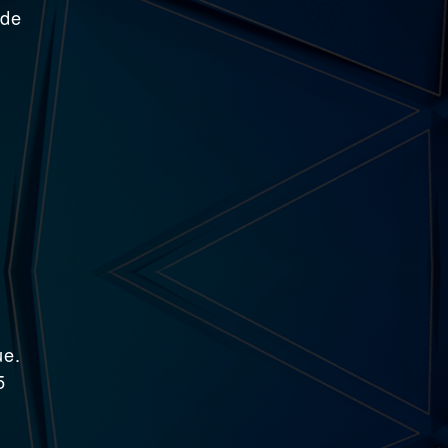
 de
ue.
5