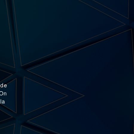
 de
 On
la