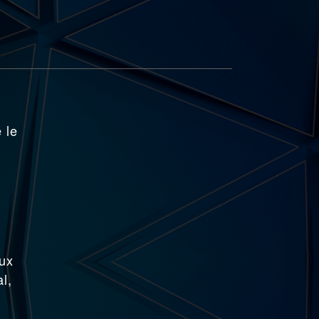
 le
aux
l,