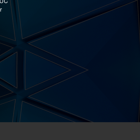
NUC
r
-