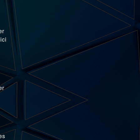
er
ici
er
es