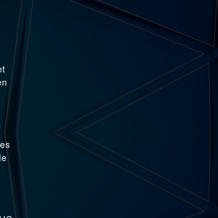
nt
en
les
le