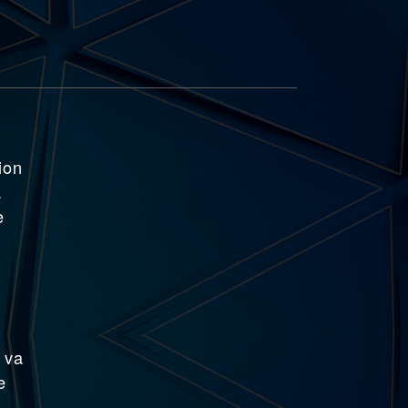
ion
.
e
 va
e