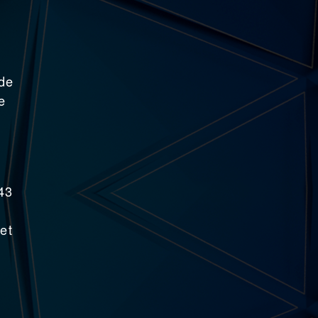
 de
e
43
et