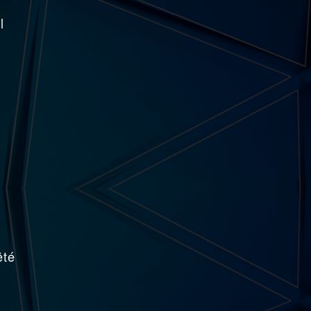
l
êté