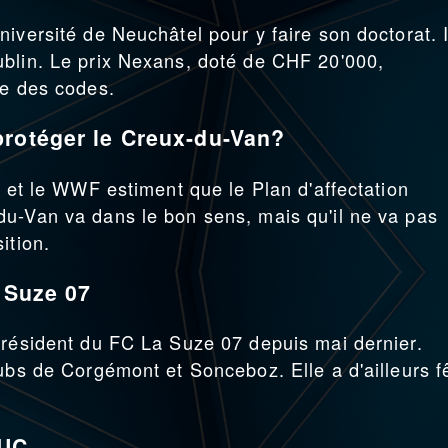
iversité de Neuchâtel pour y faire son doctorat. I
ublin. Le prix Nexans, doté de CHF 20'000,
ie des codes.
protéger le Creux-du-Van?
a et le WWF estiment que le Plan d'affectation
du-Van va dans le bon sens, mais qu'il ne va pas
ition.
a Suze 07
président du FC La Suze 07 depuis mai dernier.
ubs de Corgémont et Sonceboz. Elle a d'ailleurs f
.
NUC