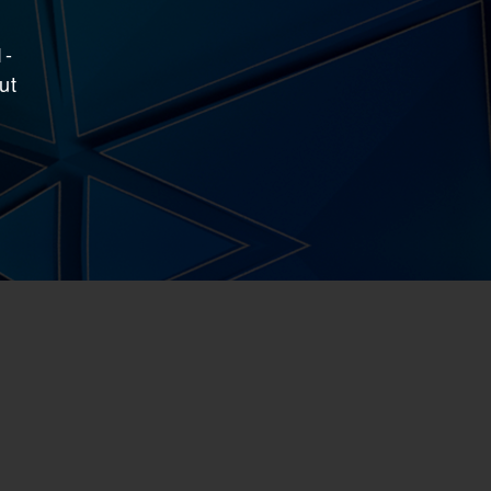
1-
ut