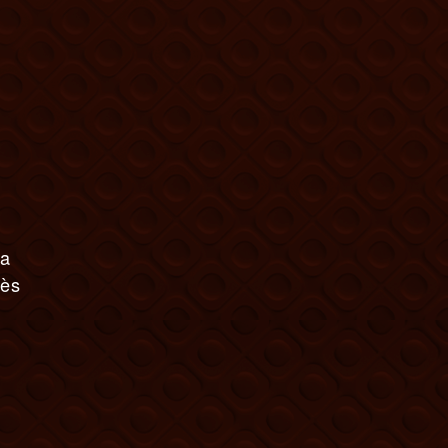
 a
rès