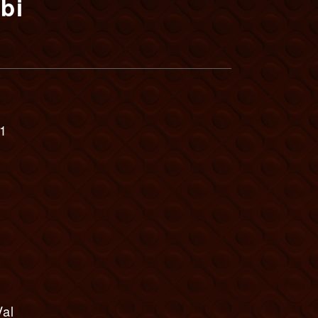
bi
 1
Val