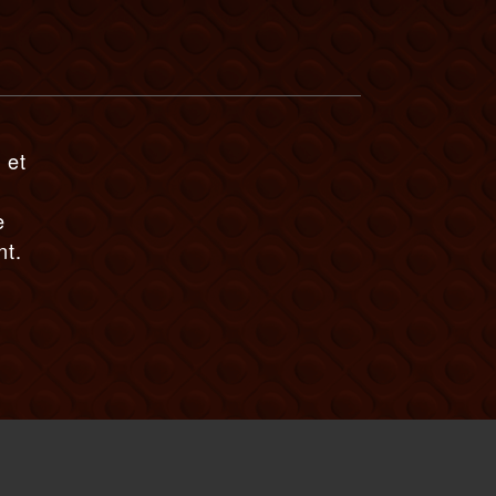
 et
e
nt.