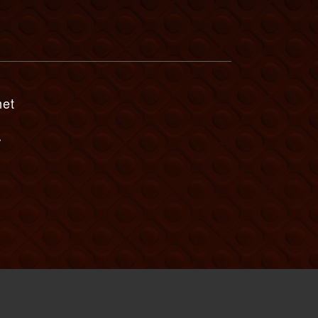
met
r