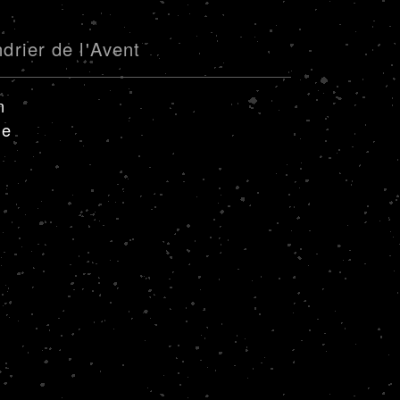
drier de l'Avent
n
de