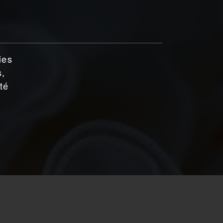
ies
s,
té