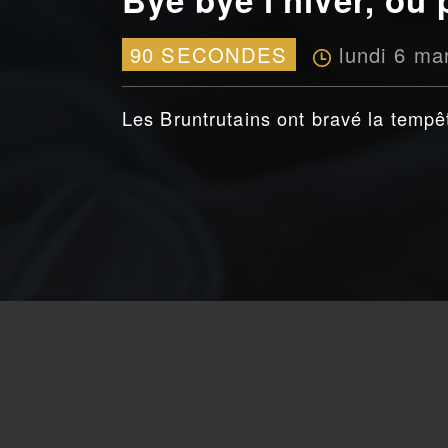
lundi 6 ma
90 SECONDES
Les Bruntrutains ont bravé la tempê